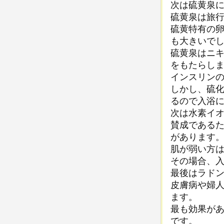
次は硫黄泉
硫黄泉は旅
硫黄特有の
も大きいで
硫黄泉はニ
をもたらし
インスリン
しかし、硫
るので入浴
次は水素イ
賛成である
があります
肌が弱い方
その場合、
最後はラド
皮膚病や婦
ます。
最も効果が
です。