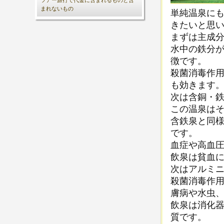
ツアー旅行で代金に含まれるものと含
まれないもの
単純温泉に
きたいと思
まずは主成
水中の鉄分
徴です。
殺菌消毒作
も効きます
次は含銅・
この温泉は
含鉄泉と同
です。
血症や高血
飲泉は貧血
次はアルミ
殺菌消毒作
膚病や水虫
飲泉は消化
質です。