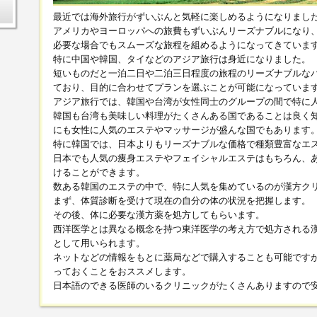
含
最近では海外旅行がずいぶんと気軽に楽しめるようになりまし
アメリカやヨーロッパへの旅費もずいぶんリーズナブルになり
必要な場合でもスムーズな旅程を組めるようになってきていま
特に中国や韓国、タイなどのアジア旅行は身近になりました。
短いものだと一泊二日や二泊三日程度の旅程のリーズナブルな
ており、目的に合わせてプランを選ぶことが可能になっていま
アジア旅行では、韓国や台湾が女性同士のグループの間で特に
韓国も台湾も美味しい料理がたくさんある国であることは良く
にも女性に人気のエステやマッサージが盛んな国でもあります
特に韓国では、日本よりもリーズナブルな価格で種類豊富なエ
日本でも人気の痩身エステやフェイシャルエステはもちろん、
けることができます。
数ある韓国のエステの中で、特に人気を集めているのが漢方ク
まず、体質診断を受けて現在の自分の体の状況を把握します。
その後、体に必要な漢方薬を処方してもらいます。
西洋医学とは異なる概念を持つ東洋医学の考え方で処方される
として用いられます。
ネットなどの情報をもとに薬局などで購入することも可能です
っておくことをおススメします。
日本語のできる医師のいるクリニックがたくさんありますので