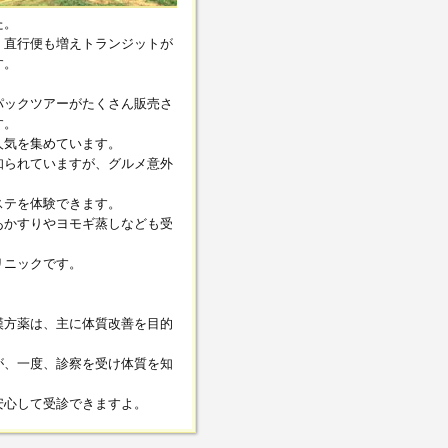
た。
、直行便も増えトランジットが
す。
パックツアーがたくさん販売さ
す。
人気を集めています。
知られていますが、グルメ意外
。
ステを体験できます。
あかすりやヨモギ蒸しなども受
リニックです。
漢方薬は、主に体質改善を目的
が、一度、診察を受け体質を知
安心して受診できますよ。